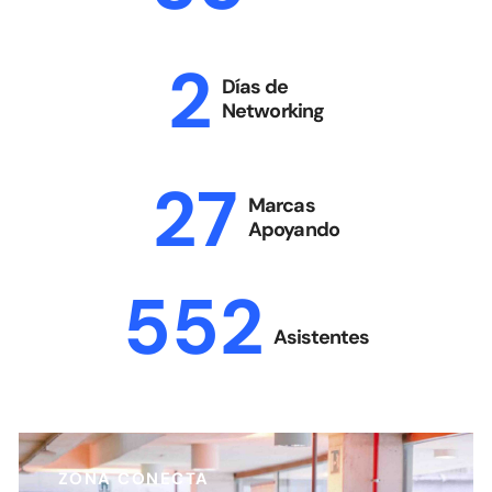
2
Días de
Networking
27
Marcas
Apoyando
552
Asistentes
ZONA CONECTA