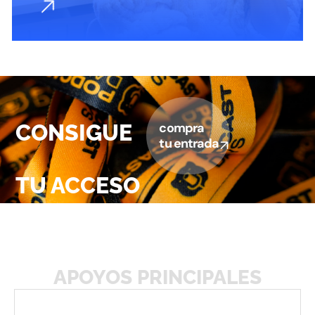
CONSIGUE
compra
tu entrada
TU ACCESO
APOYOS PRINCIPALES