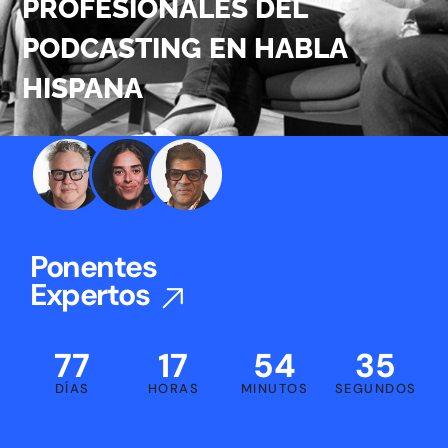
PROFESIONALES DEL
PODCASTING EN HABLA
HISPANA
Ponentes
Expertos
77
17
54
34
DÍAS
HORAS
MINUTOS
SEGUNDOS